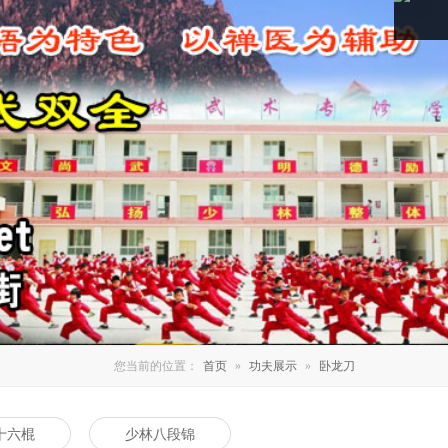
微博
您当前的位置：
首页
»
功夫展示
»
卧龙刀
十六棍
少林八段锦