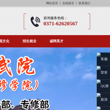
网站首页
丨
在线留言
丨
联系我们
咨询服务热线：
0371-62620567
园文化
招生就业
诚聘英才
客服
中心
荣誉
展示
QQ客
服
新浪