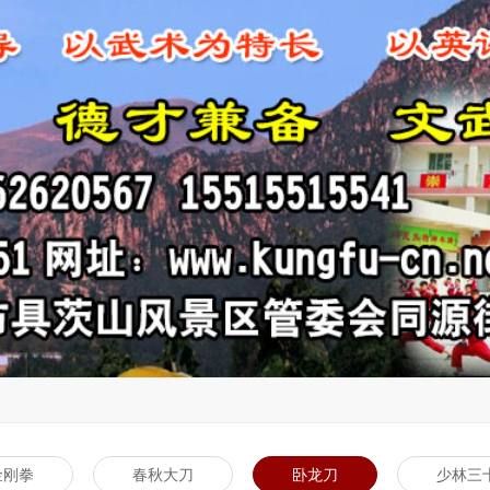
金刚拳
春秋大刀
卧龙刀
少林三