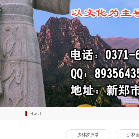
卧龙刀
少林罗汉拳
少林